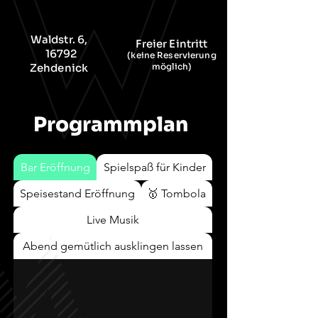
Waldstr. 6,
Freier Eintritt
16792
(keine Reservierung
Zehdenick
möglich)
Programmplan
Bar Eröffnung
Spielspaß für Kinder
Speisestand Eröffnung
🥇 Tombola
Live Musik
Abend gemütlich ausklingen lassen